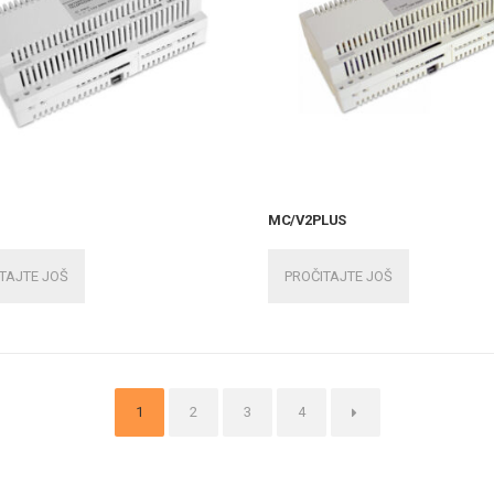
MC/V2PLUS
TAJTE JOŠ
PROČITAJTE JOŠ
1
2
3
4
→