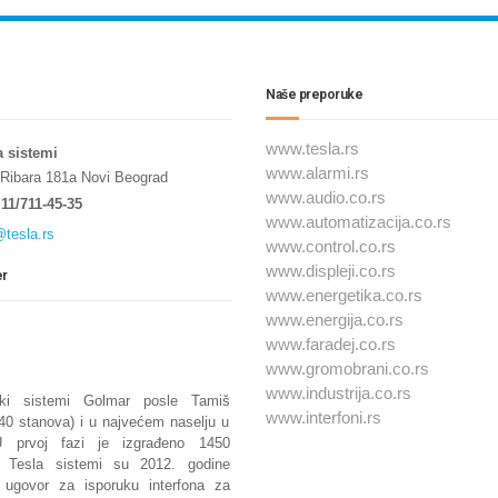
Naše preporuke
www.tesla.rs
a sistemi
www.alarmi.rs
 Ribara 181a Novi Beograd
www.audio.co.rs
11/711-45-35
www.automatizacija.co.rs
@tesla.rs
www.control.co.rs
www.displeji.co.rs
er
www.energetika.co.rs
www.energija.co.rs
www.faradej.co.rs
www.gromobrani.co.rs
www.industrija.co.rs
nski sistemi Golmar posle Tamiš
www.interfoni.rs
240 stanova) i u najvećem naselju u
 U prvoj fazi je izgrađeno 1450
. Tesla sistemi su 2012. godine
i ugovor za isporuku interfona za