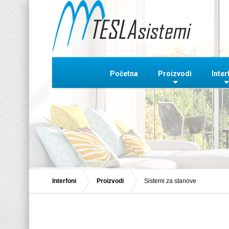
Početna
Proizvodi
Inter
Interfoni
Proizvodi
Sistemi za stanove