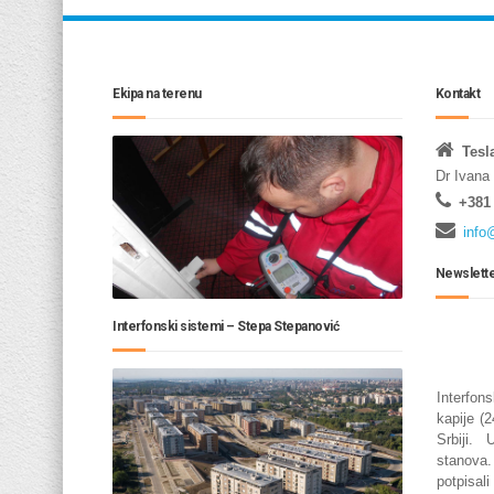
Ekipa na terenu
Kontakt
Tesl
Dr Ivana
+381 
info
Newslett
Interfonski sistemi – Stepa Stepanović
Interfo
kapije (
Srbiji.
stanova
potpisal