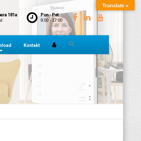
Translate »
bara 181a
Pon - Pet
ad
9:00 - 17:00
nload
Kontakt