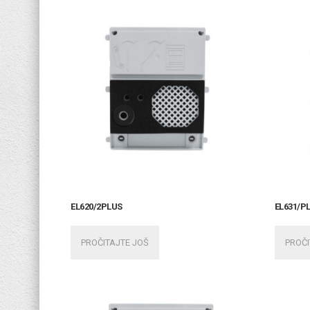
EL620/2PLUS
EL631/P
PROČITAJTE JOŠ
PROČI