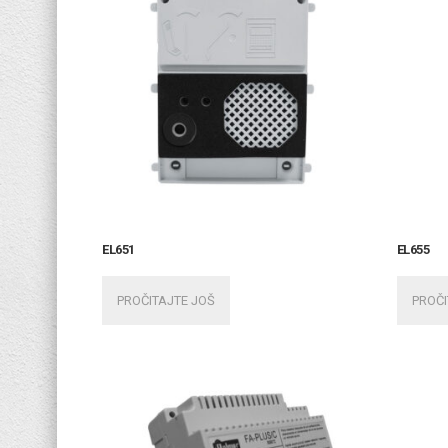
EL651
EL655
PROČITAJTE JOŠ
PROČI