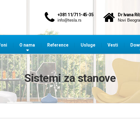
+381 11/711-45-35
Dr Ivana Ri
info@tesla.rs
Novi Beogr
foni
O nama
Reference
Usluge
Vesti
Dow
Sistemi za stanove