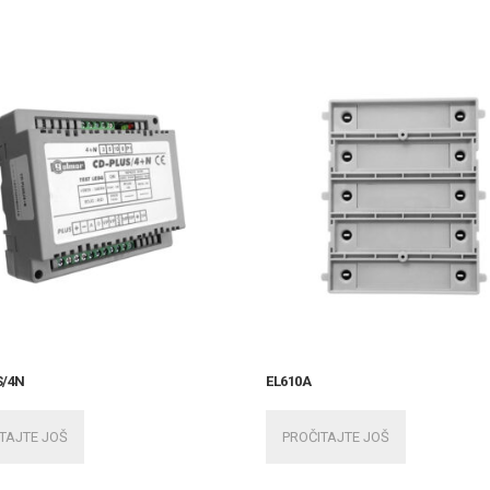
S/4N
EL610A
TAJTE JOŠ
PROČITAJTE JOŠ