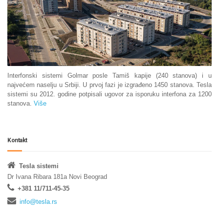
Interfonski sistemi Golmar posle Tamiš kapije (240 stanova) i u
najvećem naselju u Srbiji. U prvoj fazi je izgrađeno 1450 stanova. Tesla
sistemi su 2012. godine potpisali ugovor za isporuku interfona za 1200
stanova.
Više
Kontakt
Tesla sistemi
Dr Ivana Ribara 181a Novi Beograd
+381 11/711-45-35
info@tesla.rs