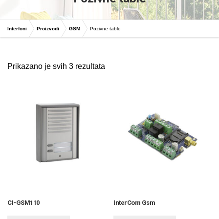
Interfoni
Proizvodi
GSM
Pozivne table
Prikazano je svih 3 rezultata
CI-GSM110
InterCom Gsm