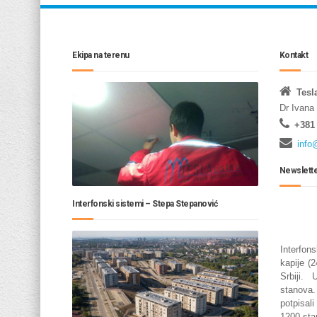
Ekipa na terenu
Kontakt
Tesl
Dr Ivana
+381 
info
Newslett
Interfonski sistemi – Stepa Stepanović
Interfo
kapije (
Srbiji.
stanova
potpisal
1200 sta