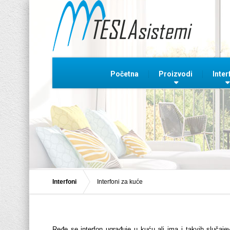
Početna
Proizvodi
Inter
Interfoni
Interfoni za kuće
Ređe se interfon ugrađuje u kuću ali ima i takvih slučaj