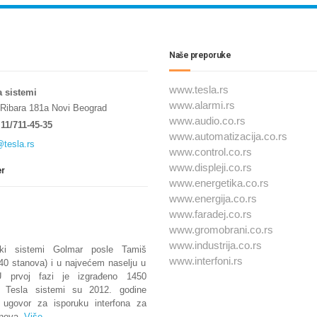
Naše preporuke
www.tesla.rs
a sistemi
www.alarmi.rs
 Ribara 181a Novi Beograd
www.audio.co.rs
11/711-45-35
www.automatizacija.co.rs
@tesla.rs
www.control.co.rs
www.displeji.co.rs
er
www.energetika.co.rs
www.energija.co.rs
www.faradej.co.rs
www.gromobrani.co.rs
www.industrija.co.rs
nski sistemi Golmar posle Tamiš
www.interfoni.rs
240 stanova) i u najvećem naselju u
 U prvoj fazi je izgrađeno 1450
. Tesla sistemi su 2012. godine
i ugovor za isporuku interfona za
nova.
Više