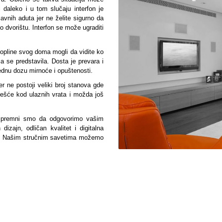
 daleko i u tom slučaju interfon je
vnih aduta jer ne želite sigurno da
 dvorištu. Interfon se može ugraditi
topline svog doma mogli da vidite ko
ja se predstavila. Dosta je prevara i
ednu dozu mirnoće i opuštenosti.
r ne postoji veliki broj stanova gde
jčešće kod ulaznih vrata i možda još
a spremni smo da odgovorimo vašim
izajn, odličan kvalitet i digitalna
na. Našim stručnim savetima možemo