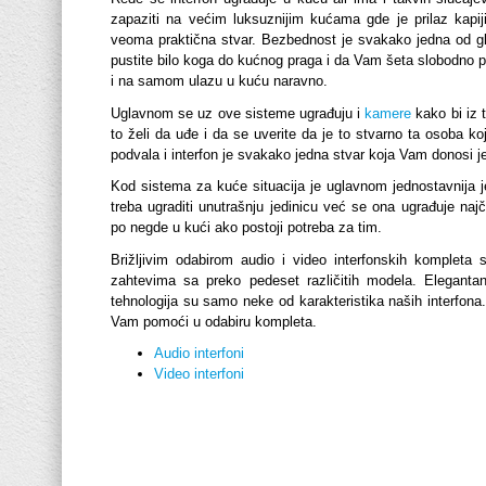
zapaziti na većim luksuznijim kućama gde je prilaz kapiji
veoma praktična stvar. Bezbednost je svakako jedna od gla
pustite bilo koga do kućnog praga i da Vam šeta slobodno po
i na samom ulazu u kuću naravno.
Uglavnom se uz ove sisteme ugrađuju i
kamere
kako bi iz 
to želi da uđe i da se uverite da je to stvarno ta osoba ko
podvala i interfon je svakako jedna stvar koja Vam donosi j
Kod sistema za kuće situacija je uglavnom jednostavnija je
treba ugraditi unutrašnju jedinicu već se ona ugrađuje na
po negde u kući ako postoji potreba za tim.
Brižljivim odabirom audio i video interfonskih komplet
zahtevima sa preko pedeset različitih modela. Elegantan d
tehnologija su samo neke od karakteristika naših interfo
Vam pomoći u odabiru kompleta.
Audio interfoni
Video interfoni