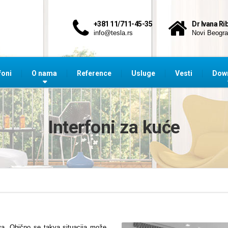
+381 11/711-45-35
Dr Ivana Ri
info@tesla.rs
Novi Beogr
foni
O nama
Reference
Usluge
Vesti
Dow
Interfoni za kuće
eva. Obično se takva situacija može