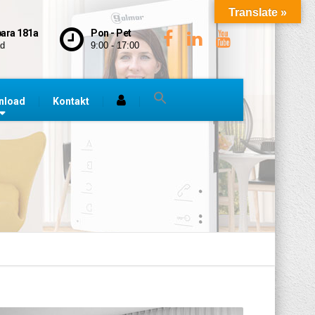
Translate »
bara 181a
Pon - Pet
ad
9:00 - 17:00
nload
Kontakt