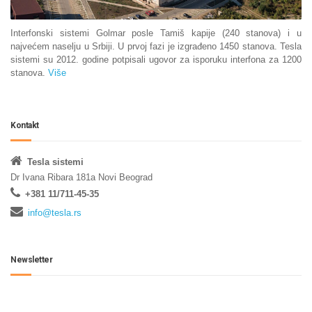
Interfonski sistemi Golmar posle Tamiš kapije (240 stanova) i u
najvećem naselju u Srbiji. U prvoj fazi je izgrađeno 1450 stanova. Tesla
sistemi su 2012. godine potpisali ugovor za isporuku interfona za 1200
stanova.
Više
Kontakt
Tesla sistemi
Dr Ivana Ribara 181a Novi Beograd
+381 11/711-45-35
info@tesla.rs
Newsletter