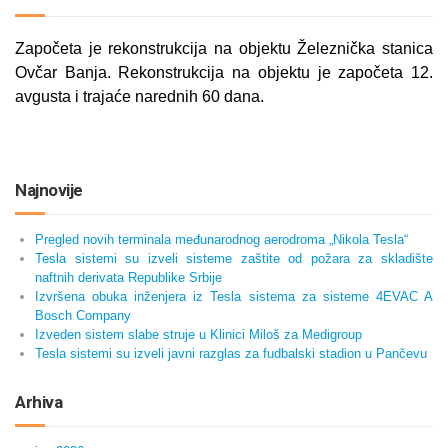
Započeta je rekonstrukcija na objektu Železnička stanica
Ovčar Banja. Rekonstrukcija na objektu je započeta 12.
avgusta i trajaće narednih 60 dana.
Najnovije
Pregled novih terminala međunarodnog aerodroma „Nikola Tesla“
Tesla sistemi su izveli sisteme zaštite od požara za skladište
naftnih derivata Republike Srbije
Izvršena obuka inženjera iz Tesla sistema za sisteme 4EVAC A
Bosch Company
Izveden sistem slabe struje u Klinici Miloš za Medigroup
Tesla sistemi su izveli javni razglas za fudbalski stadion u Pančevu
Arhiva